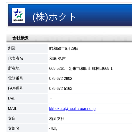
(株)ホクト
会社概要
創業
昭和50年6月29日
代表者名
秋庭 弘吉
所在地
669-5261 朝来市和田山町枚田669-1
電話番号
079-672-2902
FAX番号
079-672-5163
URL
－
MAIL
kkhokuto@abelia.ocn.ne.jp
支店
柏原支社
支部名
但馬