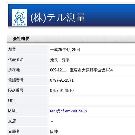
(株)テル測量
会社概要
創業
平成26年4月28日
代表者名
池長 秀享
所在地
669-1211 宝塚市大原野字波坂1-64
電話番号
0797-91-1571
FAX番号
0797-91-1510
URL
－
MAIL
teru@cf.em-net.ne.jp
支店
－
支部名
阪神